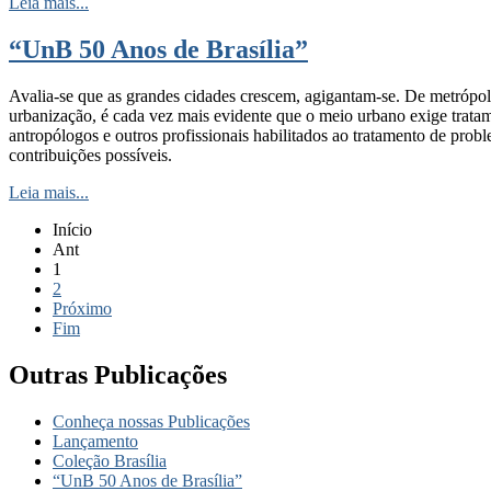
Leia mais...
“UnB 50 Anos de Brasília”
Avalia-se que as grandes cidades crescem, agigantam-se. De metrópole
urbanização, é cada vez mais evidente que o meio urbano exige tratamen
antropólogos e outros profissionais habilitados ao tratamento de pr
contribuições possíveis.
Leia mais...
Início
Ant
1
2
Próximo
Fim
Outras Publicações
Conheça nossas Publicações
Lançamento
Coleção Brasília
“UnB 50 Anos de Brasília”