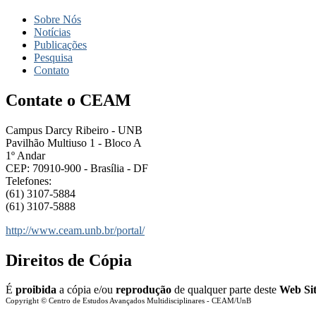
Sobre Nós
Notícias
Publicações
Pesquisa
Contato
Contate o CEAM
Campus Darcy Ribeiro - UNB
Pavilhão Multiuso 1 - Bloco A
1º Andar
CEP: 70910-900 - Brasília - DF
Telefones:
(61) 3107-5884
(61) 3107-5888
http://www.ceam.unb.br/portal/
Direitos de Cópia
É
proibida
a cópia e/ou
reprodução
de qualquer parte deste
Web Si
Copyright © Centro de Estudos Avançados Multidisciplinares - CEAM/UnB